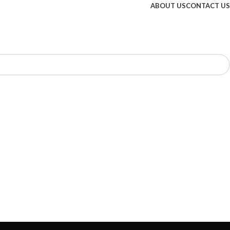
ABOUT US
CONTACT US