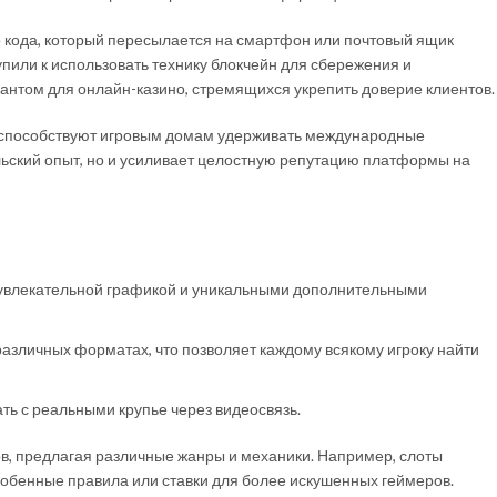
 кода, который пересылается на смартфон или почтовый ящик
пили к использовать технику блокчейн для сбережения и
антом для онлайн-казино, стремящихся укрепить доверие клиентов.
е способствуют игровым домам удерживать международные
льский опыт, но и усиливает целостную репутацию платформы на
 увлекательной графикой и уникальными дополнительными
различных форматах, что позволяет каждому всякому игроку найти
ть с реальными крупье через видеосвязь.
ов, предлагая различные жанры и механики. Например, слоты
собенные правила или ставки для более искушенных геймеров.