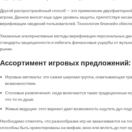
Другой распространённый способ — это применение двухфакторной 
игрока. Данное вносит еще один уровень защиты, препятствуя неса
верификации сведений пользователей. Технология блокчейн обеспеч
Указанные альтернативные методы верификации персональных дан
стандарты защищенности и избегать финансовые ущербы от жульнич
рынке.
Ассортимент игровых предложений:
Игровые автоматы: это самая широкая группа, охватывающая т
возможностями.
Столовые развлечения: сюда включаются такие традиционные игры
что-то по душе.
Живые ведущие: этот вариант дает возможность ощутить дух подл
Необходимо отметить, что разнообразие игр не заканчивается на то
способны быть ориентированы на мифам, кино или вплоть до поп-ку