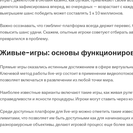
джекпота зафиксирована вперед, во очередных — возрастает с каждо
выигрышем шанс победить может составлять 1 к 10 миллионов.
Важно осознавать, что гэмблинг-платформа всегда держит перевес. 
повысить шанс удачи. Скажем, опытные игроки советуют отбирать а
превратился в проблему.
Живые-игры: основы функциониров
Прямые-игры оказались истинным достижением в сфере виртуальных
Ключевой метод работы live-игр состоит в применении видеопоток
позволяет включаться в развлечении из любой точки мира.
Наиболее известные варианты включают такие игры, как живая руле
справедливости и ясности процедуры. Игроки могут ставить через 
Среди доступных платформ для live-игр можно отметить такие изве
лимитами, что позволяет им быть доступными как для начинающих 
разноракурсные объективы, делают игровой процесс еще более за