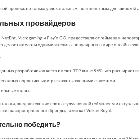
овой процесс не только увлекательным, но и понятным для широкой 
альных провайдеров
 NetEnt, Microgaming и Play'n GO, предоставляют геймерам неповт
то делает их слоты одними из самых популярных в мире онлайн кази
:
 данных разработчиков часто имеют RTP выше 96%, что расширяет ве
о сложных нарративных игр с захватывающими сюжетами.
тельные этапы.
аталоги, внедряя свежие слоты с улучшенной геймплеем и актуальн
ючая распространенные бренды, такие как Vulkan Royal.
ительно победить?
озможностью крупного приза, но насколько реально сорвать куш? Ку