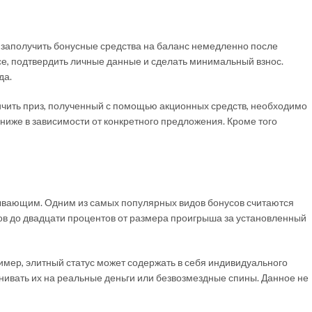
 заполучить бонусные средства на баланс немедленно после
рсе, подтвердить личные данные и сделать минимальный взнос.
да.
личить приз, полученный с помощью акционных средств, необходимо
ниже в зависимости от конкретного предложения. Кроме того
тывающим. Одним из самых популярных видов бонусов считаются
ов до двадцати процентов от размера проигрыша за установленный
мер, элитный статус может содержать в себя индивидуального
нивать их на реальные деньги или безвозмездные спины. Данное не