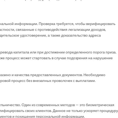
сональной информации. Проверка требуется, чтобы верифицировать
астности, связанные с противодействия легализации доходов,
дительское удостоверение, а также доказательство адреса
ревода капитала или при достижении определенного порога приза.
акже процесс может стартовать в случае подозрения на нарушение
 казино и качества предоставленных документов. Необходимо
гровой процесс без внезапных проволочек с выплатами.
ульничество. Один из современных методов — это биометрическая
ифицировать своих клиентов. Данное не только ускоряет процедуру
кументов и похищения персональной информации.