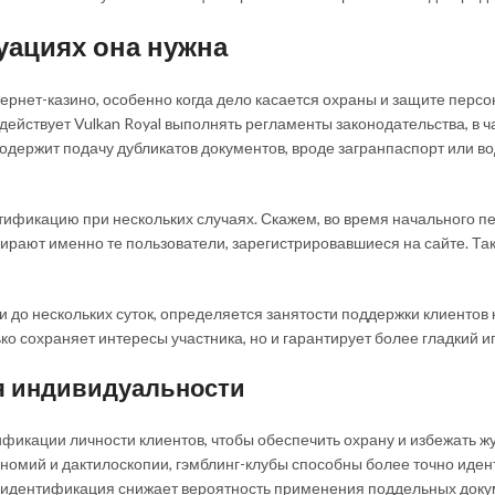
уациях она нужна
ернет-казино, особенно когда дело касается охраны и защите пер
ействует Vulkan Royal выполнять регламенты законодательства, в ч
держит подачу дубликатов документов, вроде загранпаспорт или во
ификацию при нескольких случаях. Скажем, во время начального пе
абирают именно те пользователи, зарегистрировавшиеся на сайте. Т
и до нескольких суток, определяется занятости поддержки клиентов
о сохраняет интересы участника, но и гарантирует более гладкий и
я индивидуальности
фикации личности клиентов, чтобы обеспечить охрану и избежать ж
мий и дактилоскопии, гэмблинг-клубы способны более точно идент
ая идентификация снижает вероятность применения поддельных до