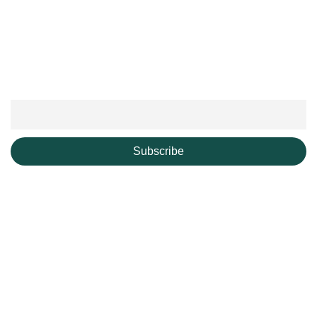
admin@nftechsolutions.co.za
+27 64 757 5344
GET THE LATEST NEWS