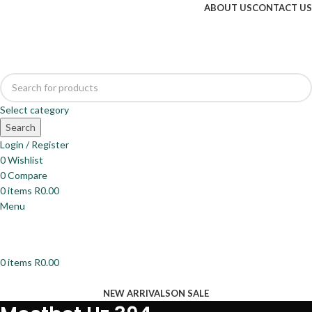
ABOUT US
CONTACT US
Select category
Search
Login / Register
0
Wishlist
0
Compare
0
items
R
0.00
Menu
0
items
R
0.00
Browse Categories
NEW ARRIVALS
ON SALE