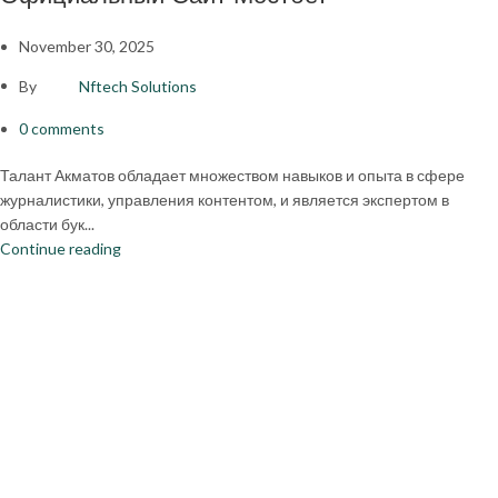
November 30, 2025
By
Nftech Solutions
0
comments
Талант Акматов обладает множеством навыков и опыта в сфере
журналистики, управления контентом, и является экспертом в
области бук...
Continue reading