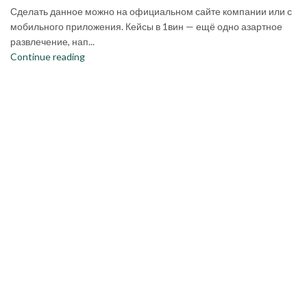
Сделать данное можно на официальном сайте компании или с
мобильного приложения. Кейсы в 1вин — ещё одно азартное
развлечение, нап...
Continue reading