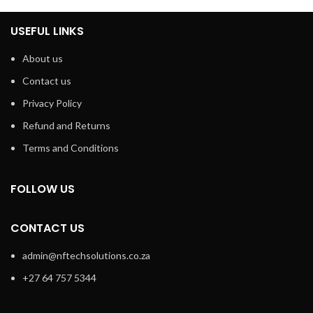
USEFUL LINKS
About us
Contact us
Privacy Policy
Refund and Returns
Terms and Conditions
FOLLOW US
CONTACT US
admin@nftechsolutions.co.za
+27 64 757 5344