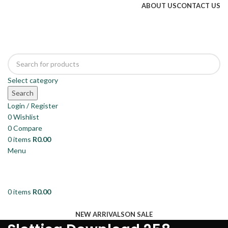
ABOUT US
CONTACT US
Select category
Search
Login / Register
0
Wishlist
0
Compare
0
items
R
0.00
Menu
0
items
R
0.00
Browse Categories
NEW ARRIVALS
ON SALE