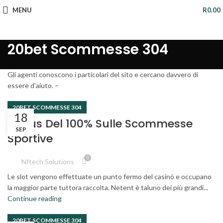
MENU
R
0.00
20bet Scommesse 304
Gli agenti conoscono i particolari del sito e cercano davvero di
essere d’aiuto. –
20BET SCOMMESSE 304
18
Bonus Del 100% Sulle Scommesse
SEP
Sportive
0
Nftech Solutions
Le slot vengono effettuate un punto fermo del casinò e occupano
la maggior parte tuttora raccolta. Netent è taluno dei più grandi...
Continue reading
20BET SCOMMESSE 304