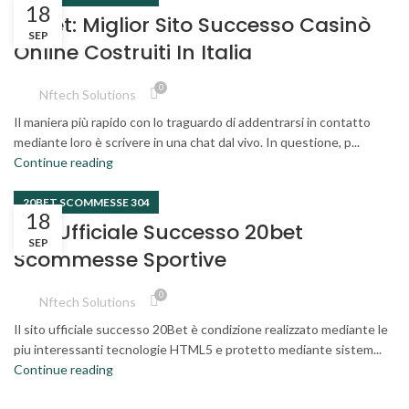
18
20bet: Miglior Sito Successo Casinò
SEP
Online Costruiti In Italia
0
Nftech Solutions
Il maniera più rapido con lo traguardo di addentrarsi in contatto
mediante loro è scrivere in una chat dal vivo. In questione, p...
Continue reading
20BET SCOMMESSE 304
18
Sito Ufficiale Successo 20bet
SEP
Scommesse Sportive
0
Nftech Solutions
Il sito ufficiale successo 20Bet è condizione realizzato mediante le
piu interessanti tecnologie HTML5 e protetto mediante sistem...
Continue reading