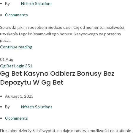
By
Nftech Solutions
0
comments
Sprawdź, jakim sposobem niedużo dzieli Cię od momentu możliwości
uzyskania tegoż niesamowitego bonusu kasynowego na porządny
pocz...
Continue reading
01
Aug
Gg Bet Login 351
Gg Bet Kasyno Odbierz Bonusy Bez
Depozytu W Gg Bet
August 1, 2025
By
Nftech Solutions
0
comments
Fire Joker dzierży 5 linii wypłat, co daje mnóstwo możliwości na trafienie