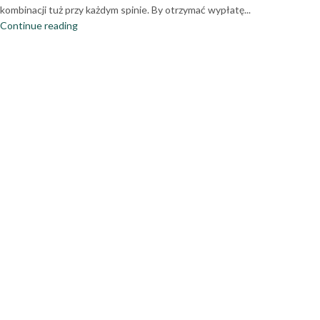
kombinacji tuż przy każdym spinie. By otrzymać wypłatę...
Continue reading