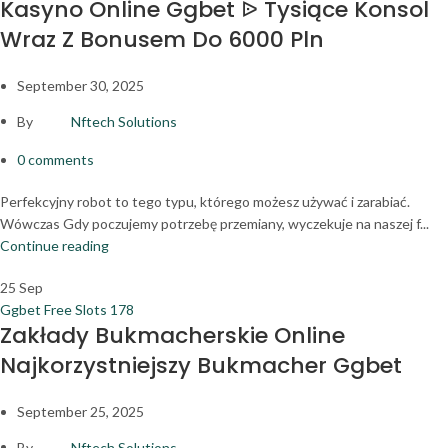
Kasyno Online Ggbet ᐉ Tysiące Konsol
Wraz Z Bonusem Do 6000 Pln
September 30, 2025
By
Nftech Solutions
0
comments
Perfekcyjny robot to tego typu, którego możesz używać i zarabiać.
Wówczas Gdy poczujemy potrzebę przemiany, wyczekuje na naszej f...
Continue reading
25
Sep
Ggbet Free Slots 178
Zakłady Bukmacherskie Online
Najkorzystniejszy Bukmacher Ggbet
September 25, 2025
By
Nftech Solutions