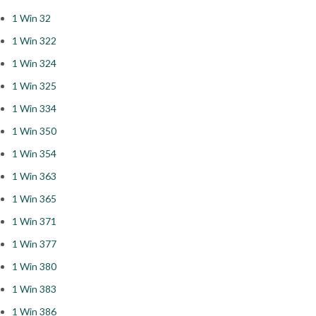
1 Win 32
1 Win 322
1 Win 324
1 Win 325
1 Win 334
1 Win 350
1 Win 354
1 Win 363
1 Win 365
1 Win 371
1 Win 377
1 Win 380
1 Win 383
1 Win 386