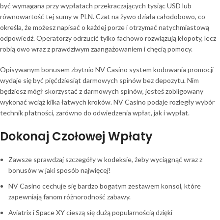
być wymagana przy wypłatach przekraczających tysiąc USD lub
równowartość tej sumy w PLN. Czat na żywo działa całodobowo, co
określa, że możesz napisać o każdej porze i otrzymać natychmiastową
odpowiedź. Operatorzy odrzucić tylko fachowo rozwiązują kłopoty, lecz
robią owo wraz z prawdziwym zaangażowaniem i chęcią pomocy.
Opisywanym bonusem zbytnio NV Casino system kodowania promocji
wydaje się być pięćdziesiąt darmowych spinów bez depozytu. Nim
będziesz mógł skorzystać z darmowych spinów, jesteś zobligowany
wykonać wciąż kilka łatwych kroków. NV Casino podaje rozległy wybór
technik płatności, zarówno do odwiedzenia wpłat, jak i wypłat.
Dokonaj Czołowej Wpłaty
Zawsze sprawdzaj szczegóły w kodeksie, żeby wyciągnąć wraz z
bonusów w jaki sposób najwięcej!
NV Casino cechuje się bardzo bogatym zestawem konsol, które
zapewniają fanom różnorodność zabawy.
Aviatrix i Space XY cieszą się dużą popularnością dzięki