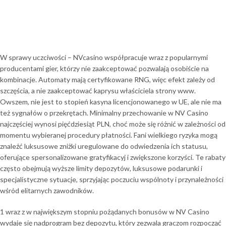
W sprawy uczciwości – NVcasino współpracuje wraz z popularnymi
producentami gier, którzy nie zaakceptować pozwalają osobiście na
kombinacje. Automaty mają certyfikowane RNG, więc efekt zależy od
szczęścia, a nie zaakceptować kaprysu właściciela strony www.
Owszem, nie jest to stopień kasyna licencjonowanego w UE, ale nie ma
też sygnałów o przekrętach. Minimalny przechowanie w NV Casino
najczęściej wynosi pięćdziesiąt PLN, choć może się różnić w zależności od
momentu wybieranej procedury płatności. Fani wielkiego ryzyka mogą
znaleźć luksusowe zniżki uregulowane do odwiedzenia ich statusu,
oferujące spersonalizowane gratyfikacyj i zwiększone korzyści. Te rabaty
często obejmują wyższe limity depozytów, luksusowe podarunki i
specjalistyczne sytuacje, sprzyjając poczuciu wspólnoty i przynależności
wśród elitarnych zawodników.
1 wraz z w największym stopniu pożądanych bonusów w NV Casino
wydaje się nadprogram bez depozytu, który zezwala graczom rozpocząć