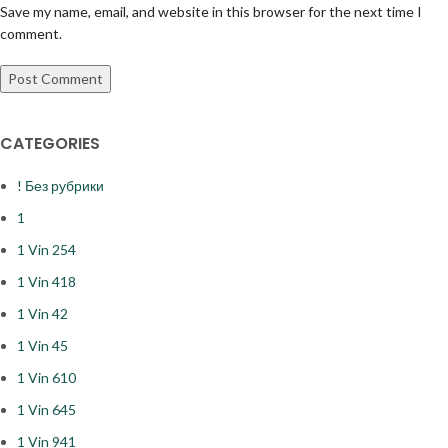
Save my name, email, and website in this browser for the next time I
comment.
CATEGORIES
! Без рубрики
1
1 Vin 254
1 Vin 418
1 Vin 42
1 Vin 45
1 Vin 610
1 Vin 645
1 Vin 941