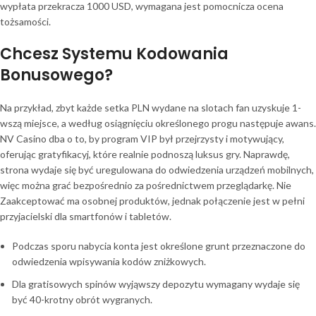
wypłata przekracza 1000 USD, wymagana jest pomocnicza ocena
tożsamości.
Chcesz Systemu Kodowania
Bonusowego?
Na przykład, zbyt każde setka PLN wydane na slotach fan uzyskuje 1-
wszą miejsce, a według osiągnięciu określonego progu następuje awans.
NV Casino dba o to, by program VIP był przejrzysty i motywujący,
oferując gratyfikacyj, które realnie podnoszą luksus gry. Naprawdę,
strona wydaje się być uregulowana do odwiedzenia urządzeń mobilnych,
więc można grać bezpośrednio za pośrednictwem przeglądarkę. Nie
Zaakceptować ma osobnej produktów, jednak połączenie jest w pełni
przyjacielski dla smartfonów i tabletów.
Podczas sporu nabycia konta jest określone grunt przeznaczone do
odwiedzenia wpisywania kodów zniżkowych.
Dla gratisowych spinów wyjąwszy depozytu wymagany wydaje się
być 40-krotny obrót wygranych.