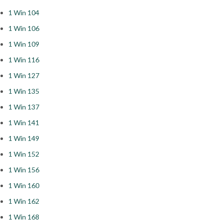
1 Win 104
1 Win 106
1 Win 109
1 Win 116
1 Win 127
1 Win 135
1 Win 137
1 Win 141
1 Win 149
1 Win 152
1 Win 156
1 Win 160
1 Win 162
1 Win 168