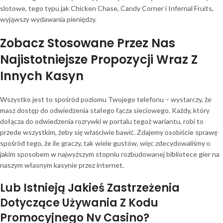
slotowe, tego typu jak Chicken Chase, Candy Corner i Infernal Fruits,
wyjąwszy wydawania pieniędzy.
Zobacz Stosowane Przez Nas
Najistotniejsze Propozycji Wraz Z
Innych Kasyn
Wszystko jest to spośród poziomu Twojego telefonu – wystarczy, że
masz dostęp do odwiedzenia stałego łącza sieciowego. Każdy, który
dołącza do odwiedzenia rozrywki w portalu tegoż wariantu, robi to
przede wszystkim, żeby się właściwie bawić. Zdajemy osobiście sprawę
spośród tego, że ile graczy, tak wiele gustów, więc zdecydowaliśmy o
jakim sposobem w najwyższym stopniu rozbudowanej bibliotece gier na
naszym własnym kasynie przez internet.
Lub Istnieją Jakieś Zastrzeżenia
Dotyczące Używania Z Kodu
Promocyjnego Nv Casino?