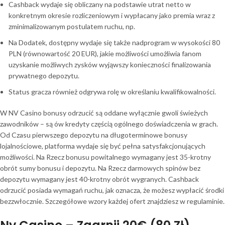
Cashback wydaje się obliczany na podstawie utrat netto w
konkretnym okresie rozliczeniowym i wypłacany jako premia wraz z
zminimalizowanym postulatem ruchu, np.
Na Dodatek, dostępny wydaje się także nadprogram w wysokości 80
PLN (równowartość 20 EUR), jakie możliwości umożliwia fanom
uzyskanie możliwych zysków wyjąwszy konieczności finalizowania
prywatnego depozytu.
Status gracza również odgrywa rolę w określaniu kwalifikowalności.
W NV Casino bonusy odrzucić są oddane wyłącznie gwoli świeżych
zawodników – są ów kredyty częścią ogólnego doświadczenia w grach.
Od Czasu pierwszego depozytu na długoterminowe bonusy
lojalnościowe, platforma wydaje się być pełna satysfakcjonujących
możliwości. Na Rzecz bonusu powitalnego wymagany jest 35-krotny
obrót sumy bonusu i depozytu. Na Rzecz darmowych spinów bez
depozytu wymagany jest 40-krotny obrót wygranych. Cashback
odrzucić posiada wymagań ruchu, jak oznacza, że możesz wypłacić środki
bezzwłocznie. Szczegółowe wzory każdej ofert znajdziesz w regulaminie.