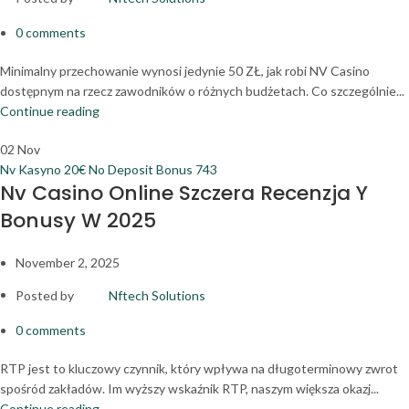
0
comments
Minimalny przechowanie wynosi jedynie 50 ZŁ, jak robi NV Casino
dostępnym na rzecz zawodników o różnych budżetach. Co szczególnie...
Continue reading
02
Nov
Nv Kasyno 20€ No Deposit Bonus 743
Nv Casino Online Szczera Recenzja Y
Bonusy W 2025
November 2, 2025
Posted by
Nftech Solutions
0
comments
RTP jest to kluczowy czynnik, który wpływa na długoterminowy zwrot
spośród zakładów. Im wyższy wskaźnik RTP, naszym większa okazj...
Continue reading