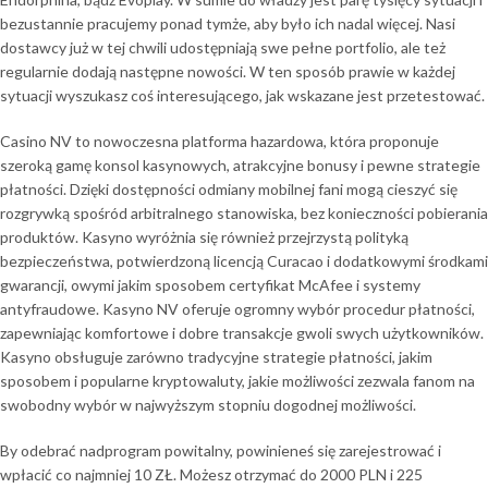
bezustannie pracujemy ponad tymże, aby było ich nadal więcej. Nasi
dostawcy już w tej chwili udostępniają swe pełne portfolio, ale też
regularnie dodają następne nowości. W ten sposób prawie w każdej
sytuacji wyszukasz coś interesującego, jak wskazane jest przetestować.
Casino NV to nowoczesna platforma hazardowa, która proponuje
szeroką gamę konsol kasynowych, atrakcyjne bonusy i pewne strategie
płatności. Dzięki dostępności odmiany mobilnej fani mogą cieszyć się
rozgrywką spośród arbitralnego stanowiska, bez konieczności pobierania
produktów. Kasyno wyróżnia się również przejrzystą polityką
bezpieczeństwa, potwierdzoną licencją Curacao i dodatkowymi środkami
gwarancji, owymi jakim sposobem certyfikat McAfee i systemy
antyfraudowe. Kasyno NV oferuje ogromny wybór procedur płatności,
zapewniając komfortowe i dobre transakcje gwoli swych użytkowników.
Kasyno obsługuje zarówno tradycyjne strategie płatności, jakim
sposobem i popularne kryptowaluty, jakie możliwości zezwala fanom na
swobodny wybór w najwyższym stopniu dogodnej możliwości.
By odebrać nadprogram powitalny, powinieneś się zarejestrować i
wpłacić co najmniej 10 ZŁ. Możesz otrzymać do 2000 PLN i 225