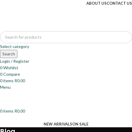
ABOUT US
CONTACT US
Select category
Search
Login / Register
0
Wishlist
0
Compare
0
items
R
0.00
Menu
0
items
R
0.00
Browse Categories
NEW ARRIVALS
ON SALE
Blog