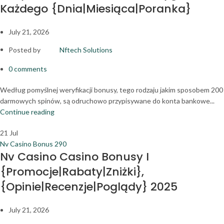
Każdego {Dnia|Miesiąca|Poranka}
July 21, 2026
Posted by
Nftech Solutions
0
comments
Według pomyślnej weryfikacji bonusy, tego rodzaju jakim sposobem 200
darmowych spinów, są odruchowo przypisywane do konta bankowe...
Continue reading
21
Jul
Nv Casino Bonus 290
Nv Casino Casino Bonusy I
{Promocje|Rabaty|Zniżki},
{Opinie|Recenzje|Poglądy} 2025
July 21, 2026