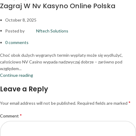
Zagraj W Nv Kasyno Online Polska
October 8, 2025
Posted by
Nftech Solutions
0
comments
Choć obok dużych wygranych termin wypłaty może się wydłużyć,
całościowo NV Casino wypada nadzwyczaj dobrze – zarówno pod
względem...
Continue reading
Leave a Reply
*
Your email address will not be published.
Required fields are marked
*
Comment