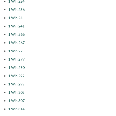
1 Win 224
1 Win 236
1 Win 24
1 Win 241
1 Win 266
1 Win 267
1 Win 275
1 Win 277
1 Win 280
1 Win 292
1 Win 299
1 Win 303
1 Win 307
1 Win 314