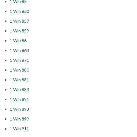
1 Win 85
1 Win 850
1 Win 857
1 Win 859
1 Win 86
1 Win 863
1 Win 871
1 Win 880
1 Win 881
1 Win 883
1 Win 891
1 Win 893
1 Win 899
1 Win 911