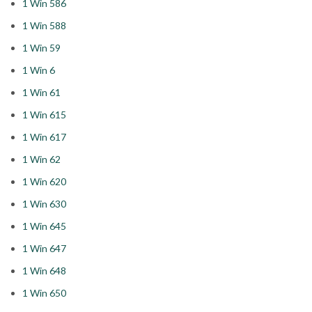
1 Win 586
1 Win 588
1 Win 59
1 Win 6
1 Win 61
1 Win 615
1 Win 617
1 Win 62
1 Win 620
1 Win 630
1 Win 645
1 Win 647
1 Win 648
1 Win 650