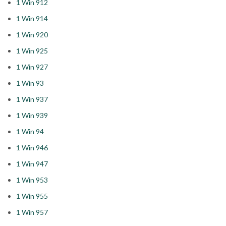
1 Win 912
1 Win 914
1 Win 920
1 Win 925
1 Win 927
1 Win 93
1 Win 937
1 Win 939
1 Win 94
1 Win 946
1 Win 947
1 Win 953
1 Win 955
1 Win 957