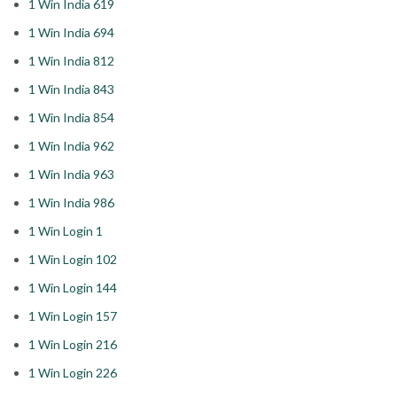
1 Win India 619
1 Win India 694
1 Win India 812
1 Win India 843
1 Win India 854
1 Win India 962
1 Win India 963
1 Win India 986
1 Win Login 1
1 Win Login 102
1 Win Login 144
1 Win Login 157
1 Win Login 216
1 Win Login 226