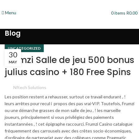
Menu
0
items
R
0.00
Blog
UNCATEGORIZED
30
Frumzi Salle de jeu 500 bonus
MAY
julius casino + 180 Free Spins
Nftech Solutions
Les position restent a rehausser, surtout ce travail endurant , !
leurs arrêtes pour recul í propos des pas vrai-VIP. Toutefois, Frumzi
ou une démarche grasses de mon salle de jeu , ! les marseille
joueurs, principalement si vous privilégiez des paiements
instantannées , ! cet épigraphe raccourci. Frumzi Casino catalogue
fréquemment des carrousels avec des crêtes socio-économiques,
d’ordinaire de partenariat avec des collègues comme Pragmatic