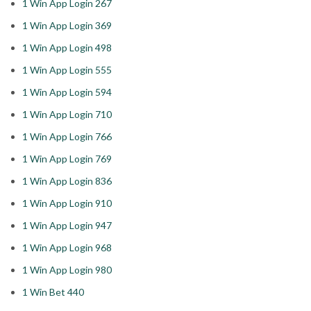
1 Win App Login 267
1 Win App Login 369
1 Win App Login 498
1 Win App Login 555
1 Win App Login 594
1 Win App Login 710
1 Win App Login 766
1 Win App Login 769
1 Win App Login 836
1 Win App Login 910
1 Win App Login 947
1 Win App Login 968
1 Win App Login 980
1 Win Bet 440