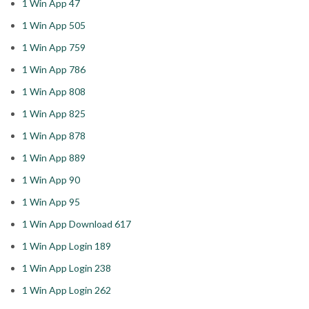
1 Win App 47
1 Win App 505
1 Win App 759
1 Win App 786
1 Win App 808
1 Win App 825
1 Win App 878
1 Win App 889
1 Win App 90
1 Win App 95
1 Win App Download 617
1 Win App Login 189
1 Win App Login 238
1 Win App Login 262