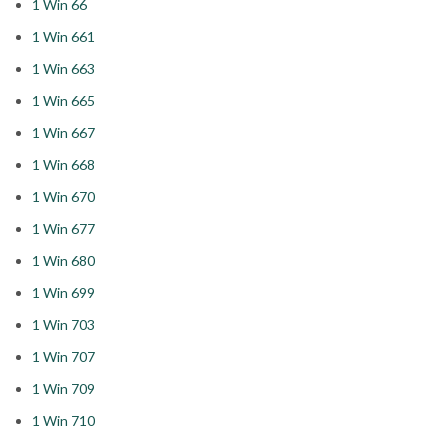
1 Win 66
1 Win 661
1 Win 663
1 Win 665
1 Win 667
1 Win 668
1 Win 670
1 Win 677
1 Win 680
1 Win 699
1 Win 703
1 Win 707
1 Win 709
1 Win 710