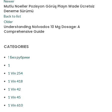
Newer
Mutlu Noeller Pozisyon Görüş Playn Wade Ücretsiz
Deneme Sürümü
Back to list
Older
Understanding Nolvados 10 Mg Dosage: A
Comprehensive Guide
CATEGORIES
! Без рубрики
1
1 Vin 254
1 Vin 418
1 Vin 42
1 Vin 45
1 Vin 610